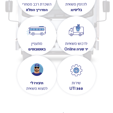
להזמין משאית
השכרת רכב מסחרי
בליסינג
המדריך המלא
לרכוש משאיות
מתעניין
יד שניה Online
באוטובוסים
תעזרו לי
שירות
UTI
360
למצוא משאית