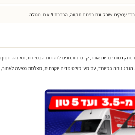
בפתח תקווה
, הרכבת 9 א.ת. סגולה.
תקדמות: כריות אוויר, קדם-מותחנים לחגורות הבטיחות, תא נהג חסון 
ציבות אלקטרונית (AUSC). גם סביבת הנהג נוחה במיוחד, עם מע׳ מולטימדיה יוקרתית, מצלמת נ