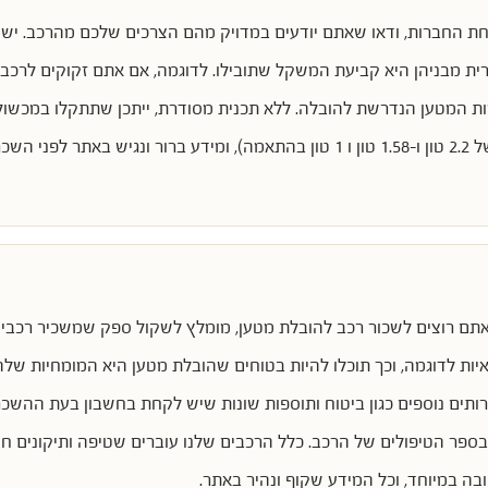
 החברות, ודאו שאתם יודעים במדויק מהם הצרכים שלכם מהרכב. יש כ
ית מבניהן היא קביעת המשקל שתובילו. לדוגמה, אם אתם זקוקים לרכב 
ת המטען הנדרשת להובלה. ללא תכנית מסודרת, ייתכן שתתקלו במכשו
מסחריים (5 טון, 3.9 טון, 3.5 טון, עם כושר העמסה של 2.2 טון ו-1.58 טון ו 1 טון בהתא
ם רוצים לשכור רכב להובלת מטען, מומלץ לשקול ספק שמשכיר רכבים מ
ות לדוגמה, וכך תוכלו להיות בטוחים שהובלת מטען היא המומחיות שלהם.
בספר הטיפולים של הרכב. כלל הרכבים שלנו עוברים שטיפה ותיקונים 
 במיוחד, וכל המידע שקוף ונהיר באתר.