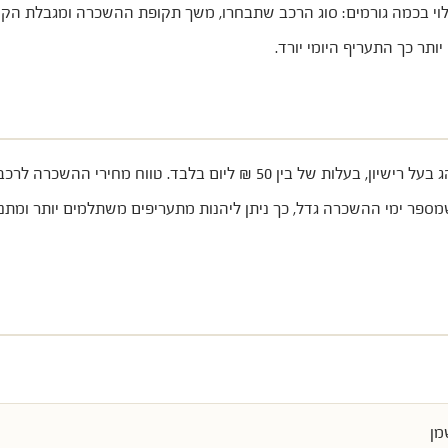
בכמה גורמים: סוג הרכב שתבחרו, משך תקופת ההשכרה ומגבלת הקילומט
תר כך התעריף היומי יורד.
לא משנה מי ינהג, ניתן להוסיף ביטוחים לכל גיל ולכל נהג בעל רישיון, בעלות של 
פר ימי ההשכרה גדל, כך ניתן ליהנות מתעריפים משתלמים יותר ומתנאי