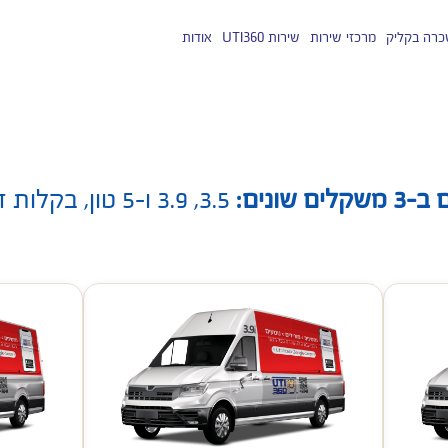
רה בקליק
מרכזי שירות
שירות UTI360
אודות
השכרת רכב מסחרי
שירות קריאה חוזרת
הצעות קריירה-הצטרפו אלינו!
7.5 טון ארגז סגור
ספרי רכב ואחריות
About UTI
7.5 טון ארגז קירור
הזמנת תור למוסך
10 טון ארגז סגור
דיווח תאונה לרכבי ליסינג והשכרה
3.5, 3.9 ו-5 ט
10 טון ארגז קירור
פגישה עם איש מכירות