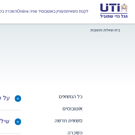
לקנות משאית
מעוניין באוטובוס
יד שניה Online
השכרה בקל
בית
>
שאלות ותשובות
כל הנושאים
על ש
אוטובוסים
משאית חדשה
שילמ
השכרה