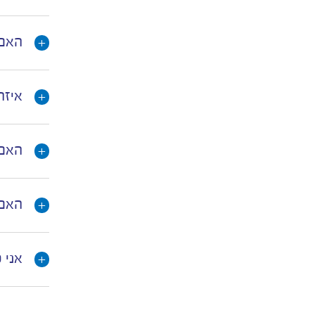
האם 
איזה מגו
האם 
האם 
אני 