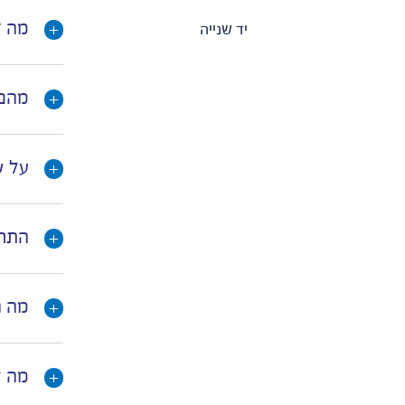
מה זה
יד שנייה
מהם ה
על ש
התחל
מה ה
מה ל