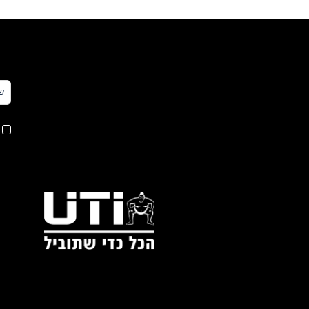
שם
מל