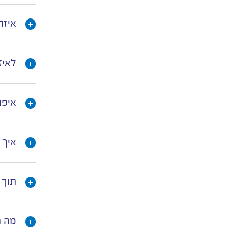
איזה
לאיז
איפה
איך 
תוך 
מה ה