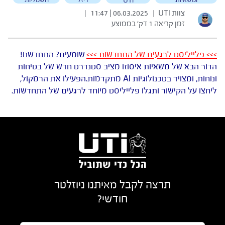
UTI
צוות UTI
06.03.2025 | 11:47
|
|
זמן קריאה 1 דק׳ בממוצע
>>> פלייליסט לרגעים של התחדשות >>>
שומעים? התחדשנו!
הדור הבא של משאיות איסוזו מציב סטנדרט חדש של בטיחות
ונוחות, ומצויד בטכנולוגיות AI מתקדמות.
הפעילו את הרמקול,
ליחצו על הקישור ותגלו פלייליסט מיוחד לרגעים של התחדשות.
תרצה לקבל מאיתנו ניוזלטר
חודשי?