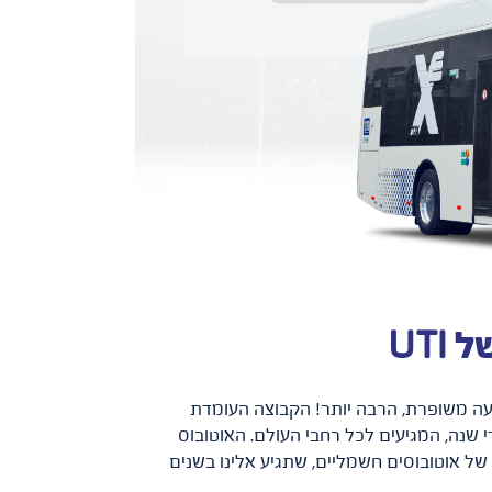
ום אויר קטן יותר וחווית נסיעה משופרת, הרבה יותר! הקבוצה העומדת
ים מדי שנה, המגיעים לכל רחבי העולם. האוטובוס
והוא הסנונית הראשונה ללהקה שלמה של אוטובוסים חשמליים, שתגיע אלינו בשנים