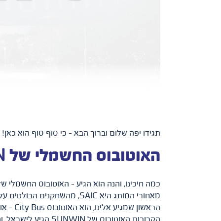
תגידו יפה שלום וברוך הבא – כי סוף סוף הוא כאן!
האוטובוס החשמלי של SUNWIN – הבשורה המחשמלת של UTI
מאחורי המותג היא SAIC, מהש
הקרובות האוטובוס של SUNWIN הגיע לישראל, ונמצא בימים אלה בתהליכי בדיקה ובחינה במרכזי השירות של אגד.