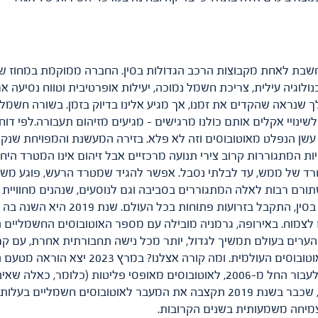
ת האוטובוסים של שנחאי אוטומוטיב SAIC, נחשבת לאחת מקבוצות הרכב הגדולות בסין. החברה
ולוגיה עילית, צריכת חשמל נמוכה, יעילות אופרטיבית וטווח נסיעה
שינויי אקלים אותם כולנו מרגישים – מגיעים מזיהום תעבורה.לפי ד
עשן הנפלט מאוטובוסים וזה לא פלא. בזירה המעשנת והמפויחת שנקרא
 המתגוררות קרוב צירי תנועה מרכזיים אבל זיהום אינו המטרד היח
רד של ממש, עד לבלתי נסבל. אפשר להגיד שמטרד הרעש, פוגע משמע
רם רבות לאלה המתגוררים בסביבה וגם לנוסעים, שנהנים מחוויית 
מוח. באירופה, גרמניה מובילה עם מספר האוטובוסים החשמליים הגד
עם 0 פליטות מזהמות בקרב שליש מכל תכולת האוט
אחרות – מחייבת) את מפעילי התחבורה הציבורית לעבור החל מ-2006, לאוטובוסים מא
צמיחה משמעותית בשנים הקרובות.