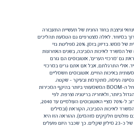
 ממוקמת במחוז שנחאי וניצבת בחוד החנית של תעשיית התעבורה
 ארוך במיוחד. לאלה מצטרפים גם הטמעת תהליכים
אקולוגיים ויצירת חווית משתמש אופטימלית, במהלך שנראה שהקדים את זמנו, אך מגיע אלינו בדיוק בזמן. בשורה חשמלית של ממש. בדיוק בזמן. 20% מפליטת גזי
וח של המשרד לאיכות הסביבה, בשנים האחרונות
ת גם 'מרכזי הערים', אוטובוסים הם גורם
יד. אולי התרגלתם, אבל אם אתם גרים במרכזי
ותית באיכות החיים. אוטובוסים חשמליים
נסיעה נעימה, מתקדמת ובעיקר – שקטה.
אוטובוסים חשמליים בישראל ובעולם מה שהתחיל בסין, התקבל בזרועות פתוחות בכל העולם. שנת 2019 היא השנה בה חל ה-BOOM המשמעותי ביותר בהיקף המכירות
ול ביותר, ולאחריה בריטניה וצרפת. לפי
ההערכות, פריסת האוטובוסים החשמליים במרכזי הערים בעולם תמשיך לגדול, יותר מכל נישה תחבורתית אחרת, עם קרוב ל-70% מציי האוטובוסים העולמיים עד 2040,
ובוסים העולמית. ומה קורה אצלנו? במרץ 2023 יצא הוראה מטעם המשרד לאיכות הסביבה, הקוראת (ובמילים
ופסי פליטות (כלומר, כאלה שאינם פולטים חלקיקים מזהמים). ההוראה הזו היא
חלק מתכנית האוטובוסים החשמליים הממשלתית, שכבר בשנת 2019 תקצבה את המעבר לאוטובוסים חשמליים בעלות של כ-23 מיליון שקלים. כך שכבר היום פועלים