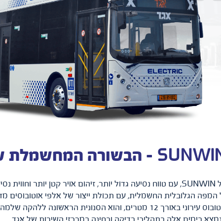
כמה חיכינו, והנה הוא הגיע – האוטובוס החשמלי של SUNWIN, עם טווח נסיעה גדול יותר, זיה
חקנים הבולטים על המפה הגלובלית החשמלית, עם תכולת ייצור של אלפי אוטובוס
הראשון שמגיע אלינו, הוא האוטובוס City Bus – אוטובוס עירוני באורך 12 מטרים, 