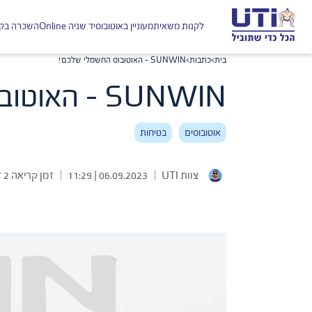
לקנות משאית
מעוניין באוטובוס
יד שניה Online
השכרה בקל
בית
>
כתבות
>
SUNWIN – האוטובוס החשמלי שלכם!
SUNWIN - האוטובוס החשמלי שלכם!
אוטובוסים
בטיחות
|
|
צוות UTI
06.09.2023 | 11:29
זמן קריאה 2 דק׳ בממוצע