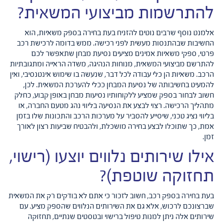
להתרשמות מביצועי המשאית?
אלמנט נוסף שרבים נוטים להזניח בעת בחירה בספק משאיות, הוא
החשיבות שבהתנסות מעשית לפני רכישה. ממש בדומה לרכישת רכב
פרטי, ספקי משאיות אמינים מציעים נסיעת מבחן שתאפשר לכם
להתרשם מביצועי המשאית, מנוחות הנהיגה, משדה הראייה ומתגובתיות
הרכב. משאיות הן כלי עבודה לכל דבר, שנעשה בו שימוש אינטנסיבי, ואין
להמעיט בחשיבותה של נסיעת המבחן ככלי להערכת המשאית. לכן,
חשוב לבחור בספק שמציע ללקוחותיו נסיעות מבחן באופן קבוע, כחלק
מתהליך הרכישה. רצוי לבצע את הנסיעה בליווי נהג מטעם החברה, או
בליווי נציג טכני, שיסייע להסביר על מערכות הרכב והתכונות שלו בזמן
אמת, כך שתוכלו לבצע בחירה מושכלת, ולהבטיח שביעות רצון לאורך
זמן.
אילו שירותים נלווים יוצעו (רישוי,
תחזוקה שוטפת)?
בעת בחירה בספק רכב, חשוב לזכור כי אתם לא בודקים רק את המשאית
שברצונכם לרכוש, אלא גם את השירותים הנלווים שהספק מציע. עם
שירותים אלה ניתן למנות טיפול ברישוי ובטסטים שנתיים, תחזוקה