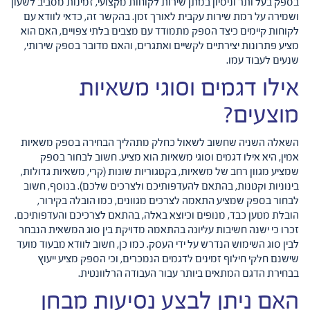
בספק בעל ותר וניסיון במתן שירות לקוחות מקצועי, זמינות מסביב לשעון
ושמירה על רמת שירות עקבית לאורך זמן. בהקשר זה, כדאי לוודא עם
לקוחות קיימים כיצד הספק מתמודד עם מצבים בלתי צפויים, האם הוא
מציע פתרונות יצירתיים לקשיים ואתגרים, והאם מדובר בספק שירותי,
שנעים לעבוד עמו.
אילו דגמים וסוגי משאיות
מוצעים?
השאלה השניה שחשוב לשאול כחלק מתהליך הבחירה בספק משאיות
אמין, היא אילו דגמים וסוגי משאיות הוא מציע. חשוב לבחור בספק
שמציע מגוון רחב של משאיות, בקטגוריות שונות (קרי, משאיות גדולות,
בינוניות וקטנות, בהתאם להעדפותיכם ולצרכים שלכם). בנוסף, חשוב
לבחור בספק שמציע התאמה לצרכים מגוונים, כמו הובלה בקירור,
הובלת מטען כבד, מנופים וכיוצא באלה, בהתאם לצרכיכם והעדפותיכם.
זכרו כי ישנה חשיבות עליונה בהתאמה מדויקת בין סוג המשאית הנבחר
לבין סוג השימוש הנדרש על ידי העסק. כמו כן, חשוב לוודא מבעוד מועד
שישנם חלקי חילוף זמינים לדגמים הנמכרים, וכי הספק מציע ייעוץ
בבחירת הדגם המתאים ביותר עבור העבודה הרלוונטית.
האם ניתן לבצע נסיעות מבחן