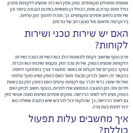
שוטפת וטיפולים תקופתיים. ספק אמין הוא כזה שמציע ללקוחות פתרון
כולל תחת קורת גג אחת, הכולל הן משאיות באיכות הגבוהה ביותר והן
שירותים נלווים אמינים ומקצועיים. כך, תוכלו לחסוך זמן, עלויות,
בירוקרטיה ותיאום מול מגוון רחב של גורמים.
האם יש שירות טכני ושירות
לקוחות?
פרט נוסף שחשוב לקחת לתשומת הלב הוא השירות הטכני ושירות
הלקוחות שמציע הספק. שירות טכני זמין, מקצועי ואיכותי הוא הכרחי,
בעיקר במקרים של תקלות או כאשר מתעורר צורך בתחזוקה דחופה.
בהקשר זה, חשוב לבדוק מבעוד מועד האם הספק מציע מוקד טלפוני
ושירותי שטח. כדאי לברר עם לקוחות קיימים האם הספק זמין גם בשעת
חירום ומה זמן התגובה הממוצע שלו לפניות. בנוסף, חשוב לבחון האם
הספק מציע ליווי לאחר הרכישה. ספקים אמינים מציעים מענה אנושי זמין
גם לאחר הרכישה, כך שהלקוח יכול להרגיש שיש כתובת שאליה הוא
יכול לפנות בעת צרה.
איך מחשבים עלות תפעול
כוללת?