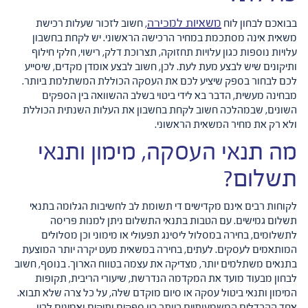
משאיות למכירה
בבואכם לבחון לוח
, חשוב לזכור שעלות רכישת
משאית אינה מסתכמת במחיר הרכישה הראשוני. יש לקחת בחשבון
עלויות נוספות כגון עלויות תחזוקה, תצרוכת דלק, רישוי, חלקי חילוף
ותיקונים שיש לבצע מעת לעת. לכן, חשוב לבצע אומדן מקדים, שיסייע
לכם לבחור בספק שיציע לכם את העסקה הכוללת המשתלמת ביותר.
מבחינה מעשית, הדבר בא לידי ביטוי בשלב ההשוואה בין הספקים
השונים, שבמהלכה חשוב לקחת בחשבון את העלות השנתית הכוללת
ולא רק את מחיר המשאית הראשוני.
מה תנאי העסקה, מימון ותנאי
תשלום?
לקוחות רבים אינם מקדישים די תשומת לב לחשיבות הגלומה בתנאי
תשלום גמישים. עם הטבות בתנאי התשלום ניתן למנות פריסה
לתשלומים, בחירה במסלול ליסינג תפעולי או מימוני וכן מסלולים
המותאמים לעסקים. לעתים, בחירה במשאית מעט יקרה יותר המוצעת
בתנאים משתלמים יותר, מצדיקה את עצמה בטווח הארוך. בנוסף, חשוב
לבחון מבעוד מועד את המקדמה הנדרשת, שיעורי הריבית, תקופות
המימון ותנאי ביטול עסקה או סיום מוקדם שלה, על כל צרה שלא תבוא.