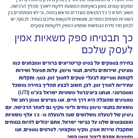
אחד ההבדלים המשמעותיים ביותר בין ספקים ותיקים ואמינים לבין
ספקים קטנים, טמון בשקיפות המוצעת ללקוח לאורך תהליך הרכישה.
חשוב לוודא כי כל התנאים מוגדרים מראש בחוזה, וכי לא מסתתרים בין
השורות סעיפים נסתרים, שעשויים להקשות עליכם בעתיד. לבסוף, יש
לבחון מהי מידת הגמישות שמציע הספק ללקוחות עסקיים.
כך תבטיחו ספק משאיות אמין
לעסק שלכם
בחירה בספקים על בסיס קריטריונים ברורים ומובחנים כמו
מוניטין, שירותים נלווים, תנאי מימון, עלות תפעול ושירות
לקוחות מסייעת לבעלי עסקים לחסוך זמן, כסף, ותקלות
עתידיות לאורך זמן. לכן, חשוב לבצע תהליך בחירה מושכל
ואסטרטגי. אנחנו ביוניברסל משאיות ישראל בע"מ (UTI)
מאמינים שהובלה היא דרך חיים. אנו מציעים מגוון רחב של
משאיות בתנאי מימון נוחים וליווי מקיף גם לאחר הרכישה. עם
ניסיון של למעלה משלושים שנה ולמעלה מ- 13 אלף משאיות
ואוטובוסים שלנו על כבישי ישראל, אתם יכולים להיות בטוחים
שתקבלו שירות אמין, מקיף ומקצועי. לפרטים נוספים, אנו
מזמינים אתכם ליצור עמנו קשר.