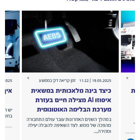
19.05.2025 | 11:22
זמן קריאה דק׳ בממוצע
2025 | 16:08
יות
כיצד בינה מלאכותית במשאית
איך 
איסוזו AI מצילה חיים בעזרת
מערכת הבלימה האוטונומית
יש הרב
ם
בחשבון
במהלך השנים האחרונות עובר עולם התחבורה
...
מהפכה של ממש. לצד השאיפה להובלה יעילה
ומהירה,...