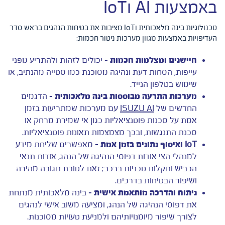
באמצעות AI וIoT
טכנולוגיות בינה מלאכותית וIoT מציבות את בטיחות הנהגים בראש סדר
העדיפויות באמצעות מגוון מערכות ניטור חכמות:
חיישנים ומצלמות חכמות –
יכולים לזהות ולהתריע מפני
עייפות, הסחות דעת ונהיגה מסוכנת כמו סטייה מהנתיב, או
שימוש בטלפון הנייד.
מערכות התרעה מבוססות בינה מלאכותית –
הדגמים
החדשים של
ISUZU AI
עם מערכות שמתריעות בזמן
אמת על סכנות פוטנציאליות כגון אי שמירת מרחק או
סכנת התנגשות, ובכך מצמצמות תאונות פוטנציאליות.
IoT
ואיסוף נתונים בזמן אמת –
מאפשרים שליחת מידע
למנהלי הצי אודות דפוסי הנהיגה של הנהג, אודות תנאי
הכביש ותקלות טכניות ברכב; זאת לטובת תגובה מהירה
ושיפור הבטיחות בדרכים.
ניתוח והדרכה מותאמת אישית –
בינה מלאכותית מנתחת
את דפוסי הנהיגה של הנהג, ומציעה משוב אישי לנהגים
לצורך שיפור מיומנויותיהם ולמניעת טעויות מסוכנות.