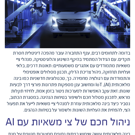
בדומה לתחומים רבים, ענף התחבורה עובר מהפכה דיגיטלית חסרת
תקדים. עם הגידול המתמיד בהיקף השינוע והלוגיסטיקה, מנהלי ציי
משאיות מתמודדים עם אתגרים משמעותיים: תאונות דרכים, בלאי
ועלויות תחזוקה, ניהול צריכת הדלק, תכנון מסלולים אופטימלי
והתמודדות עם רגולציה מחמירה. כך, טכנולוגיות חדשניות כמו בינה
מלאכותית (AI), IoT ומחשוב ענן מספקות פתרונות פורצי דרך לבעיות
שונות; זאת עקב האפשרות למערכות ניטור בזמן אמת, לחיזוי תקלות
מראש, לתכנון מסלול חכם ולשיפור בטיחות הנהיגה. במסגרת הכתוב,
נסביר כיצד בינה מלאכותית עוזרת למנהלי ציי משאיות לייעל את תפעול
הצי, להפחית את העלויות השונות ולשמור על בטיחות הנהגים.
ניהול חכם של צי משאיות עם AI
בינה מלאכותית עושה שימוש בניתוח נתונים ממקורות מגוונים על מנת