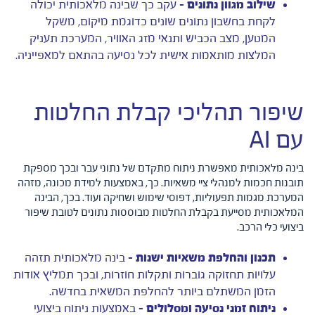
שילוב מגוון נתונים –
עקב כך שבינה מלאכותית יכולה
לקחת בחשבון נתונים שונים כדוגמת מיקום, משקל
המטען, מצב הכביש ותנאי מזג האוויר, המערכת תעניק
המלצות מותאמות אישית לכל נסיעה בהתאם למאפייניה.
שיפור תהליכי קבלת החלטות
עם AI
בינה מלאכותית מאפשרת ניתוח מתקדם של נתוני עבר ובכך מספקת
תובנות חכמות למנהלי ציי משאיות. כך, באמצעות למידת מכונה, מזהה
המערכת מגמות תפעוליות, דפוסי שימוש ושחיקה ועוד. בכך, הבינה
המלאכותית מסייעת בקבלת החלטות מבוססות נתונים לטובת שיפור
ביצועי כלי הרכב.
תכנון והחלפת משאיות ישנות –
בינה מלאכותית תזהה
עלויות תחזוקה גוברות ותקלות חוזרות, ובכך תמליץ אודות
הזמן המשתלם ביותר להחלפת המשאית בחדשה.
ניתוח זמני נסיעה ומסלולים –
באמצעות ניתוח ביצועי