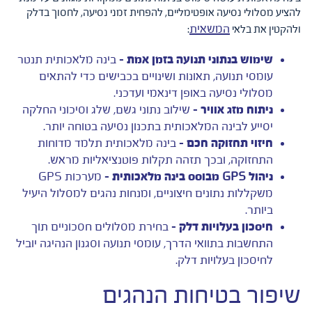
להציע מסלולי נסיעה אופטימליים, להפחית זמני נסיעה, לחסוך בדלק
המשאית
ולהקטין את בלאי
:
שימוש בנתוני תנועה בזמן אמת –
בינה מלאכותית תנטר
עומסי תנועה, תאונות ושינויים בכבישים כדי להתאים
מסלולי נסיעה באופן דינאמי ועדכני.
ניתוח מזג אוויר –
שילוב נתוני גשם, שלג וסיכוני החלקה
יסייע לבינה המלאכותית בתכנון נסיעה בטוחה יותר.
חיזוי תחזוקה חכם –
בינה מלאכותית תלמד מדוחות
התחזוקה, ובכך תזהה תקלות פוטנציאליות מראש.
ניהול
GPS
מבוסס בינה מלאכותית –
מערכות GPS
משקללות נתונים חיצוניים, ומנחות נהגים למסלול היעיל
ביותר.
חיסכון בעלויות דלק –
בחירת מסלולים חסכוניים תוך
התחשבות בתוואי הדרך, עומסי תנועה וסגנון הנהיגה יוביל
לחיסכון בעלויות דלק.
שיפור בטיחות הנהגים