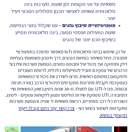
משאיות על פני תקופות זמן שונות, מערכות בינה
מלאכותית עשויות לאפשר תכנון מסלולים חסכוני ויעיל
יותר.
אופטימיזציית שיבוץ נהגים –
עם שקלול נתוני הנסיעות,
שעות הפעילות ועומסי תנועה, בינה מלאכותית תסייע
בשיבוץ חכם יותר של נהגים
על כן, שימוש בבינה מלאכותית וIoT מאפשר מהפכה בתפעול ציי
תחבורה. החל משיפור בטיחות הנהגים, דרך חיסכון משמעותי בעלויות
דלק ותחזוקה ועד ניהול יעיל ומבוסס נתונים, הטמעת מערכות אלו בצי
הרכבים של עסקיכם תוביל להתייעלות כלכלית, לרווחת העובדים
ולמיקסום בטיחותם האישית. תרצו לשדרג את ניהול צי המשאיות
בעסקיכם? לקבלת פתרונות מתקדמים לניהול צי הרכב בצורה חכמה
ובטוחה, פנו ל-UTI. עם למעלה מ-30 שנות ניסיון בשוק המשאיות וציי
התחבורה, UTI מספקת שירות הוליסטי ומגוון ללקוחות עסקיים – ליסינג,
השכרת כלי רכב מסחריים, רכישת משאיות יד שנייה והטמעת מערכות
צרו קשר עוד היום וקבלו ייעוץ
מתקדמות לשיפור ביצועי הצי –
מקצועי בנושא.