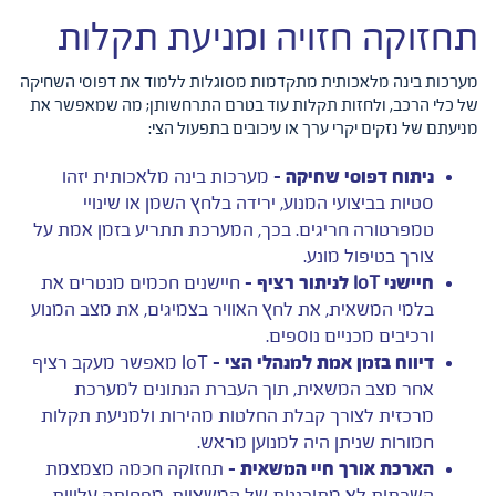
תחזוקה חזויה ומניעת תקלות
מערכות בינה מלאכותית מתקדמות מסוגלות ללמוד את דפוסי השחיקה
של כלי הרכב, ולחזות תקלות עוד בטרם התרחשותן; מה שמאפשר את
מניעתם של נזקים יקרי ערך או עיכובים בתפעול הצי:
ניתוח דפוסי שחיקה –
מערכות בינה מלאכותית יזהו
סטיות בביצועי המנוע, ירידה בלחץ השמן או שינויי
טמפרטורה חריגים. בכך, המערכת תתריע בזמן אמת על
צורך בטיפול מונע.
חיישני
IoT
לניתור רציף –
חיישנים חכמים מנטרים את
בלמי המשאית, את לחץ האוויר בצמיגים, את מצב המנוע
ורכיבים מכניים נוספים.
דיווח בזמן אמת למנהלי הצי –
IoT מאפשר מעקב רציף
אחר מצב המשאית, תוך העברת הנתונים למערכת
מרכזית לצורך קבלת החלטות מהירות ולמניעת תקלות
חמורות שניתן היה למנוען מראש.
הארכת אורך חיי המשאית –
תחזוקה חכמה מצמצמת
השבתות לא מתוכננות של המשאיות, מפחיתה עלויות