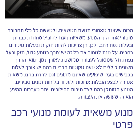
הכוח שעומד מאחורי תנועת המשאית, ולמעשה כל כלי תחבורה
מוטורי אחר הינו המנוע. משאיות נועדו להוביל סחורות כבדות
ובעלות נפח רחב, ולכן, הן צריכות להיות חזקות ובעלות מימדים
רחבים. על מנת לסחוב את כל זה יש צורך במנוע גדול, חזק ובעל
נפח גדול שמסוגל לעבודה ממושכת לאורך זמן. תוואי הדרך
השונים כוללים לא מעט מקומות הרריים בהם יש צורך לעלות
בכבישים בעלי שיפועים שאינם מתונים וגם לרדת בהם. משאית
אמורה לבצע הובלות ארוכות ולעמוד בלוחות זמנים סבירים.
המנוע המותקן בהם לצד תיבות ההילוכים ויתר מערכות ההינע
הוא זה שעושה את העבודה.
מנוע משאית לעומת מנועי רכב
פרטי