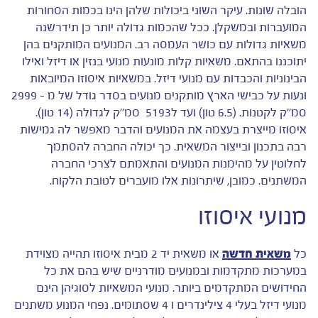
הובלה שונות. עיקר השוני ביכולות שלהן הינו בכמות הסחורות
המועברות ובמשקלן. ככל שהכמות גדולה יותר כן תידרשנה
משאיות גדולות עם כושר העמסה רב. המנועים המותקנים בהן
יתוכננו בהתאם. משאיות קלות מונעות מנועי בנזין או דיזל ואילו
הבינוניות והכבדות עם מנועי דיזל. במשאיות איסוזו המיובאות
ונעות על כבישי הארץ מותקנים מנועים בסדר גודל של מ – 2999
סמ''ק לקטנות. (6.5 טון) ועד ל5193 סמ''ק לגדולה (14 טון).
איסוזו מייצרת בעצמה את המנועים והדבר מאפשר לה גמישות
רבה בתכנון ובייצור המשאית. כך יכולה החברה להסתמך
לחלוטין על מהימנות המנועים והתאמתם לצרכי החברה
המשתנים. כמובן, שיתרונות אלו מועברים לטובת הלקוח.
מנועי איסוזו
כל
משאית חדשה
או משאית יד 2 מבית איסוזו תהייה מצוידת
במערכות מתקדמות ובמנועים מודרניים שיש בהם את כל
החידושים המתקדמים ביותר. מנועי המשאיות לסוגיהן הינם
מנועי דיזל בעלי 4 צילינדרים ו 4 שסתומים. נפחי המנוע משתנים