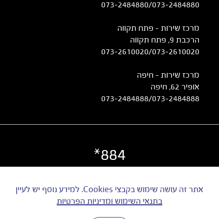
073-2484880
/
073-2484880
מרכז שירות – פתח תקווה
הרכבת 9, פתח תקווה
073-2610020
/
073-2610020
מרכז שירות - חיפה
אופיר 62, חיפה
073-2484888
/
073-2484888
884*
©
כל הזכויות שמורות ל UTI | ט.ל.ח
אתר זה עושה שימוש בקבצי Cookies. למידע נוסף יש לעיין
בתנאי השימוש ומדיניות הפרטיות