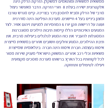
ממשאית למשאית ומותאמים למשקלן. הזרקת הדלק הינה
אלקטרונית ישירה בעלת 8 חורי הזרקה. הדבר מאפשר ניצול
מרבי של הדלק ומביא לחסכון ניכר בצריכה. קיים מגדש טורבו
ומצנן ביניים בעל 4 חיישנים. מערכת הפליטה הינה מודרנית
ועונה על דרישות תקן יורו 6 המחמירות למניעת זיהום אוויר. לצד
המנועים האיכותיים הללו קיימות תיבות הילוכים מסונכרנות
המסוגלות להעביר את כוח המנוע לגלגלים ביעילות מרבית. את
תיבת ההילוכים, המנוע וחלקים חשובים אחרים במשאית מייצרת
איסוזו בעצמה. חברת איסוזו הינה חברה בינלאומית שמייצרת
משאיות וכלי רכב אחרים. המשווק הישראלי מעניק שירות מסור
לכל לקוחותיו בכל הארץ. ברשותו מערכת מוסכים מקצועית
ויעילה לטיפולים ותחזוקה.