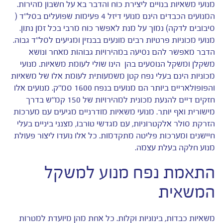
מנועי משאיות בנויים ליצירת כוח והדבר בא על חשבון מהירות.
המנועים הכבדים הינם מנועי דיזל 4 פעימות שפועלים בסל''ד (
סיבובים לדקה) נמוך על מנת לאפשר כוח מרבי בכל זמן נתון.
מנועי מכוניות פרטיות רבים מונעים בבנזין ומגיעים לסל''ד גבוה.
הדבר מאפשר להם נסיעה במהירויות גבוהות מאחר ונושא
משקלן ומשקל הנוסעים בהן הינו שולי לעומת משאיות. מנועי
מכוניות הינם בעלי נפח קטן משמעותית לעומת אלו של משאיות
והפופולאריים ביותר הם מנועים בנפח 1600 סמ''ק. מנועים אלו
חזקים דיים להנעת מכונית למהירויות של 150 קמ''ש בדרך
מישורית ואף יותר. מנועי משאיות מודרניים מגיעים עם מערכות
הזרקת סולר אלקטרוניות, עם מגדשי טורבו, מצנני ביניים בעלי
חיישנים ומערכות פליטה מתקדמות. כל אלו נועדו ליצור פעולת
מנוע חלקה בעלת עצמה.
התאמת נפח מנוע למשקל
המשאית
משאיות כבדות, בינוניות וקלות. כל אחת מהן מיועדת למטרות