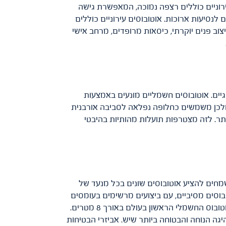
עירוניים כוללים רצפה נמוכה, המאפשרת גישה
ם לנסיעות ארוכות. אוטובוסים עירוניים כוללים
צוב פנים יוקרתי, כיסאות מרופדים, מרחב אישי
ים. אוטובוסים חשמליים מונעים באמצעות
ולכן משמשים כחלופה נפלאה לסביבה אורבנית
תר. לזה מצטרפות תועלות מהותיות בהיבטי
צאתם! מאז ומתמיד, אוטובוסים הם המומחיות שלנו. כיבואנים הבלעדיים של ISUZU, אנחנו שמחים להציע אוטובוסים שונים בכל מנעד של
טובוסים מסיביים, עם ביצועים מרשימים בעומסים
גבוהים במיוחד. וגם - גולת הכותרת – אוטובוסים חשמליים! אוטובוס VOLT NOVOCITI מבית ISUZU, לדוגמה, הוא האוטובוס החשמלי הראשון בעולם באורך 8 מטרים.
גה הנוחה והבטוחה ביותר שיש. אביזרי הבטיחות