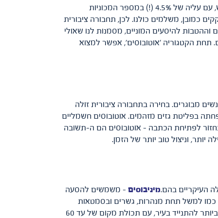
אם אתם חושבים שיש יותר מכוניות על הכבישים – אתם ככל הנראה צודקים. בכל שנה עולות עוד ועוד מכוניות על הכביש, עם עליה של 4.5% (!) במספר המכוניות
הפקקים כמובן, משלמים כולנו. לכן, תחבורה ציבורית
וההטבות להיסעים המוניים, מסמנות לנו שאולי
ם. תחת הקטגוריה 'אוטובוסים', אפשר למצוא
נשים מבוגרים. בחירה בתחבורה ציבורית זולה
הפחתה בפליטת גזים מזהמים. אוטובוסים חשמליים
נחזור לפתיחת הכתבה – אוטובוסים הם ה-תשובה
יותר, וניצול טוב יותר של הזמן.
לה העיקריים בהם.
מיניבוסים
– משמשים להסעה
גרים, כמו למשל תחת מנהרות, גשרים ובסמטאות
– הדרך הנפוצה ביותר להתנייד בעיר, עם תכולת מקום של עד 60