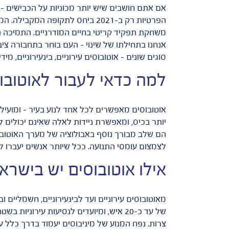
הפרטיות רק ב-2021 ביחס לתקופה
משחקת תפקיד קריטי בחיים המודרניים. התמיכה ה
אנחנו בתחילתו של שינוי – העם בוחר בתחבורה ציבו
סוגים שונים – אוטובוסים עירוניים, בינעירוניים, מידי
למה כדאי לעבור לאוטובו
אוטובוסים מאפשרים לכל אחד לנוע בעיר – ומועילי
יותר בכיס, ומאפשרת ניידות לאלה שאינם יכולים 
הם שלב מבורך נוסף באבולוציה של מערך האוטובו
לצמצום עומסי התנועה. ככל שיותר אנשים יעברו לנס
אילו אוטובוסים יש בישרא
מאוטובוסים עירוניים ועד לבינעירוניים, חשמליים 
של עד כ-20 איש, ומיועדים לנסיעות עי
צרות. נפח המנוע של מיניבוסים יעמוד בדרך כלל על עד 3500 סמ''ק, ועד 50