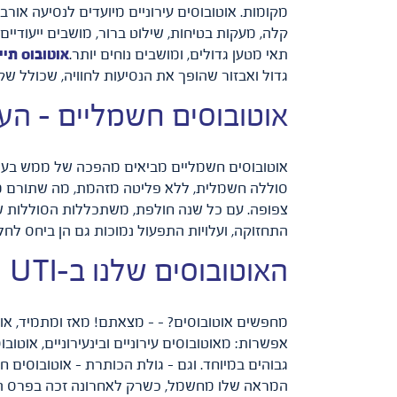
מקומות. אוטובוסים עירוניים מיועדים לנסיעה אור
קלה, מעקות בטיחות, שילוט ברור, מושבים ייעודיי
תאי מטען גדולים, ומושבים נוחים יותר.
אוטובוס תיי
גדול ואבזור שהופך את הנסיעות לחוויה, שכולל שקע USB, תאורת לילה, אינטרנט אלחוטי, מערכות שמע, פנס אישי 
אוטובוסים חשמליים – הע
אוטובוסים חשמליים מביאים מהפכה של ממש בעולם
סוללה חשמלית, ללא פליטה מזהמת, מה שתורם מאד
צפופה. עם כל שנה חולפת, משתכללות הסוללות של
התחזוקה, ועלויות התפעול נמוכות גם הן ביחס לחל
האוטובוסים שלנו ב-UTI
אפשרות: מאוטובוסים עירוניים ובינעירוניים, אוטו
המראה שלו מחשמל, כשרק לאחרונה זכה בפרס העיצו