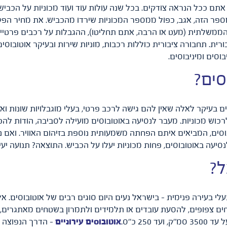
 המקבילה. המספר הזה, אגב, כפול ממספר המכוניות שירדו מהכביש. את מחיר 
ממשלתית (מעט או הרבה, אתם תחליטו), ההגבלות על רכבים פרטיים 
רית. תחבורה ציבורית כוללות רכבות, מוניות שירות ובעיקר אוטובוסי
בוסים ומיניבוסים.
סים?
ם בעיקר לאלה שאין להם גישה לרכב פרטי, בעלי מוגבלויות שונות וא
לרכוש מכוניות. מעבר לנסיעה באוטובוסים מועילה לסביבה, הודות ל
סים, המביאים איתם הפחתה משמעותית נוספת בזיהום האוויר. ואם 
יעה באוטובוסים, פחות מכוניות יעלו על הכביש. התוצאה? תנועה יעילה 
ל?
ובעלי בעירה פנימית – בישראל נעים היום סוגים רבים של אוטובוסים. א
רוניות בשטחים צפופים, להסעת עובדים או תלמידים ולתמרון בשטחים מאת
2 כ''ס.
אוטובוסים עירוניים