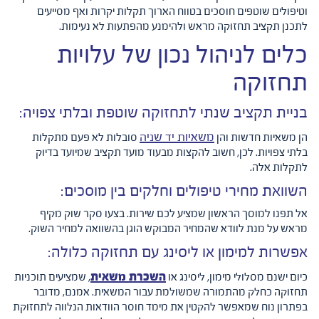
וטיפולים שוטפים חוסכים בטווח הארוך תקלות יקרות ואף מסייעים
לתכנן תקציב תחזוקה מראש ולהימנע מהפתעות לא נעימות.
כלים לניהול נכון של עלויות
תחזוקה
בניית תקציב שנתי לתחזוקה שוטפת ובלתי צפויה:
משאיות יד שניה
הן משאיות חדשות והן
סובלות לא פעם מתקלות
בלתי צפויות. לכן, חשוב להקצות מבעוד מועד תקציב שמיועד בדיוק
לתקלות אלה.
השוואת מחירי טיפולים וחלקים בין מוסכים:
אל תפנו למוסך הראשון שמציע לכם שירות. בצעו סקר שוק מקיף
מראש על מנת לוודא שהמחיר המבוקש הוגן בהשוואה למחיר השוק.
אפשרות למימון או ליסינג עם תחזוקה כלולה:
השכרת משאית
כיום ישנם מסלולי מימון, ליסינג או
, שמציעים תוכניות
תחזוקה כחלק מהתמורה שמשולמת עבור המשאית. אמנם, מדובר
בפתרון נוח שמאפשר להקטין את מימד חוסר הוודאות הנלווה לתחזוקת