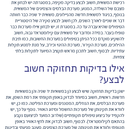
רכישת המשאית, חשוב לבצע בדיקה מקיפה, במסגרתה יש לבחון את
מצבם של השלדה, המנוע, מערכת הבלמים והצמיגים של המשאית.
בנוסף, בניגוד למשאית חדשה מהניילונים, משאית יד שניה כבר חוותה
דבר או שניים לאורך השנים, לכן חשוב לבצע סקירה של היסטוריית
הטיפולים שהיא עברה עד כה. במסגרת זו, יש לבחון אילו מערכות כבר
טופלו בעבר. במידה ומדובר על משאית עם קילומטראז' גבוה, חשוב
להשקיע מוקדם ככל הניתן בטיפולים במערכות החשובות, כמו תיבת
ההילוכים, מערכת הקירור, מערכת ההיגוי וכיו''ב, על מנת למנוע תקלות
עתידיות. לבסוף, חשוב לתכנן מראש תקציב המיועד לתקלות בלתי
צפויות.
אילו בדיקות תחזוקה חשוב
לבצע?
ישנן בדיקות תחזוקה שיש לבצע הן במשאיות יד שניה והן במשאיות
חדשות. ראשית, חשוב במיוחד לבדוק באופן תקופתי את רמת השמן, את
מערכת הבלמים, את הנוזלים, המסננים ומערכת הפליטה. כמו כן, יש
לוודא את תקינותן של מערכות החשמל ומיזוג האוויר. נוסף על כך, יש
להקפיד על ביצוע טיפולים תקופתיים (שלרוב המועד לביצועם נקבע
בהתאם לקילומטראז'). לבסוף, חשוב לבדוק את לחץ האוויר באופן
תקופתי ולוודא את תקינותה של מערכת הצמיגים. מעקב מניעתי ובדיקות