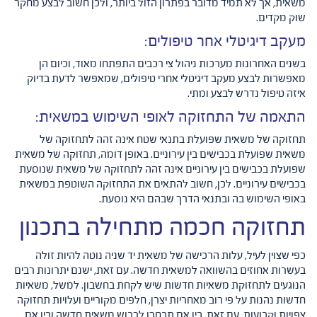
משאית, אך לא תמיד מדובר בפתרון הזול ביותר, ולכן חשוב לבצע מחקר
שוק מקדים.
מעקב דיגיטלי אחר טיפולים:
בשנים האחרונות מערכות ניהול צי רכבים התפתחו מאוד, וכיום הן
מאפשרות לבצע מעקב דיגיטלי אחרי טיפולים, שמאפשר לדעת בדיוק
איזה טיפול נדרש לבצע ומתי.
התאמה של התחזוקה לאופי השימוש במשאית:
תחזוקה של משאית שפועלת בתנאי שטח אינה זהה לתחזוקה של
משאית שפועלת בכבישים בין עירוניים. באופן דומה, תחזוקה של משאית
שפועלת בכבישים בין עירוניים אינה זהה לתחזוקה של משאית שנוסעת
בכבישים עירוניים. לכן, חשוב להתאים את התחזוקה השוטפת במשאית
באופי השימוש בה ובתנאי הדרך שבהם היא נוסעת.
תחזוקה חכמה מתחילה בתכנון
כפי שצוין לעיל, עלות הרכישה של משאית יד שניה נוטה להיות זולה
בעשרות אחוזים בהשוואה למשאית חדשה. עם זאת, ישנם יתרונות רבים
הנוגעים לתחזוקת משאיות חדשות שיש לקחת בחשבון. למשל, משאיות
חדשות נהנות על פי רוב מאחריות יצרן, חלפים מקוריים ועלויות תחזוקה
צפויות וקבועות. עם זאת, בין אם תבחרו לרכוש משאית חדשה ובין אם