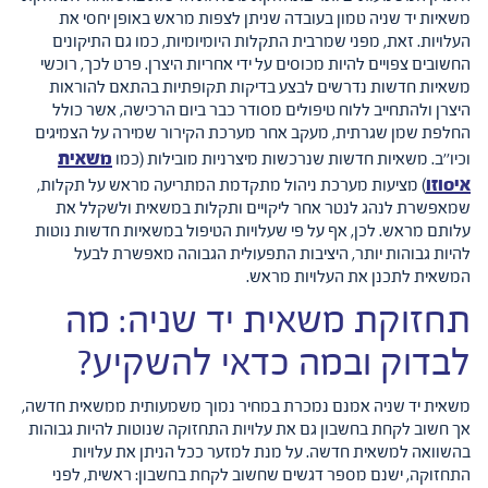
משאיות יד שניה טמון בעובדה שניתן לצפות מראש באופן יחסי את
העלויות. זאת, מפני שמרבית התקלות היומיומיות, כמו גם התיקונים
החשובים צפויים להיות מכוסים על ידי אחריות היצרן. פרט לכך, רוכשי
משאיות חדשות נדרשים לבצע בדיקות תקופתיות בהתאם להוראות
היצרן ולהתחייב ללוח טיפולים מסודר כבר ביום הרכישה, אשר כולל
החלפת שמן שגרתית, מעקב אחר מערכת הקירור שמירה על הצמיגים
משאית
וכיו''ב. משאיות חדשות שנרכשות מיצרניות מובילות (כמו
איסוזו
) מציעות מערכת ניהול מתקדמת המתריעה מראש על תקלות,
שמאפשרת לנהג לנטר אחר ליקויים ותקלות במשאית ולשקלל את
עלותם מראש. לכן, אף על פי שעלויות הטיפול במשאיות חדשות נוטות
להיות גבוהות יותר, היציבות התפעולית הגבוהה מאפשרת לבעל
המשאית לתכנן את העלויות מראש.
תחזוקת משאית יד שניה: מה
לבדוק ובמה כדאי להשקיע?
משאית יד שניה אמנם נמכרת במחיר נמוך משמעותית ממשאית חדשה,
אך חשוב לקחת בחשבון גם את עלויות התחזוקה שנוטות להיות גבוהות
בהשוואה למשאית חדשה. על מנת למזער ככל הניתן את עלויות
התחזוקה, ישנם מספר דגשים שחשוב לקחת בחשבון: ראשית, לפני