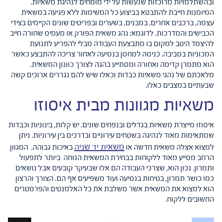
ובהשתלמויות מרוכזות שנעשות על ידי מומחים לנהיגת משאיות.
המיומנות חייבת להתבטא בביצוע כל המשימות ללא פגיעה במשאית
עצמה, ברכבים אחרים, במבנים, בשערים ובפריטים שונים הקיימים בצידי
הכבישים והמדרכות. לדוגמא: נהג משאית הפורק או מעמיס שחורה חייב
להיצמד היטב למקום בו מתבצעת העבודה מבלי להפריע לתנועת
המכוניות בסביבה. כניסה למחסן בנסיעה לאחור צריכה להתבצע כאשר
הוא מתמרן קדימה ואחורה ומסתייע בהגה לצורך כוונון המשאית.
מלאכתם של נהגי משאיות כבדות וכאלו שיש להם נגררים ארוכים קשה
שבעתיים במצבים כאלו.
משאיות מגוונות מבית איסוזו
איסוזו מייצרת משאיות בגדלים ובנפחים שונים. יש קלות, בינוניות וכבדות
שמתאימות מאוד לנהיגה בשטחים עירוניים ובדרכים בין עירוניות. ניתן
משאית יד שניה
למצוא אצלה משאית חדשה או
באיכות גבוהה. המגוון
הרחב מסייע מאוד ללקוחות בבחירת המשאית הנוחה ביותר לתפעול
ותמרון. נכון הוא, שצרכי העבודה הם אלו שבעיקר קובעים אבל נושאים
כמו כושר תמרון, בטיחות בנסיעה ועוד משפיעים אף הם. הצורך והרצון
הוא למצוא את המשאית אשר משלבת את כל האלמנטים והפרמטרים
החשובים ללקוח.