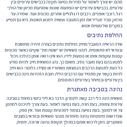
מהם. יש צורך לשמור על מהירות נסיעה תקינה בכבישים עירוניים ובין
עירוניים. בכבישים עירוניים יש הפתעות שונות שמגיעות מכיוון של הולכי
רגל, רוכבי אופניים, רכבים דו גלגליים אחרים, מכונית ועוד. שמירה על
מרחק סביר תגדיל את זמן התגובה ועשויה למנוע תאונות. היא גם תסייע
במקרים של טעויות אנוש.
החלפת נתיבים
שדה הראייה המוגבל מחייב החלפת נתיבים בצורה זהירה מחושבת
ובוודאי לא פתאומית. לנהגי משאיות יש ''שטח מת'' שקיים כאשר מכוניות
קטנות עוקפות אותו או נוסעות לידיו. הוא אינו רואה אותן כהלכה ויכול
לפגוע בהם בעת מעבר נתיב. משום כך, נהג המשאית חייב להיות מודע
כל העת לתנועת הרכבים הנמצאת מאחוריו או מצידו. כלומר: הוא חייב
להיות בקשר עין מתמיד עם הרכבים הללו. חובת הזהירות הינה בכבישים
בין עירוניים ובמיוחד בעירוניים התוססים.
נהיגה בסביבה מאתגרת
משאית הינה כלי רכב קשה לתמרון. הדבר בא לידי ביטוי במיוחד בסביבה
עירונית צפופה, בעת חניה, בעת נסיעה לאחור, בעת צורך להיכנס למחסן
צר או למוסך, בעת נסיעה בצמוד למכוניות קטנות ועוד. אין ספק
שנדרשות מיומנויות נהיגה מיוחדות מנהגי משאיות ובוודאי במצבים
מאתגרים. ניתן לרכוש אותם במהלך תקופת נהיגה ארוכה, יחסית,