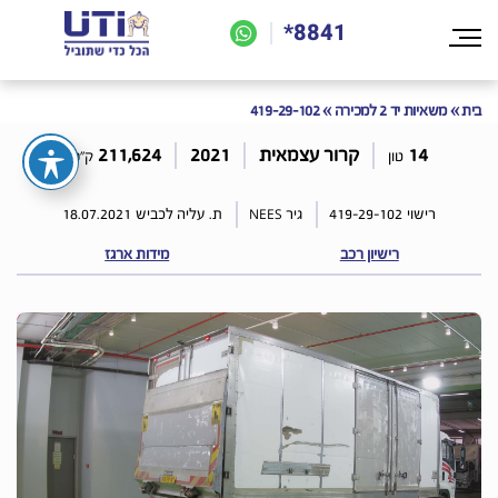
8841*
בית
»
משאיות יד 2 למכירה
»
419-29-102
14
קרור עצמאית
2021
211,624
טון
ק"מ
NEES
רישוי
419-29-102
גיר
ת. עליה לכביש
18.07.2021
רישיון רכב
מידות ארגז